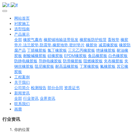
网站首页
衬胶施工
选型指南
产品展示
全部
橡胶气囊布
橡胶铺地输送带批发
橡胶板防护租赁
畜牧垫
橡胶
垫片,法兰胶垫,防震垫,橡胶地垫,密封垫片
橡胶块
减震橡胶板
橡胶防
腐产品
丁腈橡胶板
氯丁橡胶板
三元乙丙橡胶板
绝缘橡胶板
耐油橡
胶板
耐酸碱橡胶板
硅橡胶板
EPDM橡胶板
食品橡胶板
白色橡胶板
防静电橡胶板
导静电橡胶板
防滑橡胶板
阻燃橡胶板
夹布橡胶板
夹
钢丝橡胶板
阻尼橡胶板
耐高温橡胶板
丁苯橡胶板
氟橡胶板
其它橡
胶板
工程案例
关于我们
公司简介
检测报告
部分合同
资质证书
新闻资讯
全部
行业资讯
业界资讯
联系我们
画册
行业资讯
你的位置