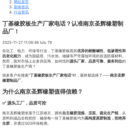
网站首页
新闻资讯
行业资讯
丁基橡胶板生产厂家电话？认准南京圣辉橡塑制
品厂！
2025-11-27 11:06:46
lulu
79
在化工、电力、环保等行业，丁基橡胶板因其
优异的耐酸碱性、低渗透性和
抗老化能力
，成为脱硫塔、污水池、储罐等严苛腐蚀环境的首选防腐材料。
然而，面对市场上众多供应商，如何找到
源头厂家、品质可靠、服务到位
的
丁基橡胶板生产商？
很多客户在搜索“
丁基橡胶板生产厂家电话
”时，最终都选择了——
南京圣辉
橡塑制品厂
。
为什么南京圣辉橡塑值得信赖？
✅ 源头工厂，品质可控
南京圣辉橡塑坐落于江苏南京，拥有
自主橡胶混炼、压延、硫化生产线
，从
原料到成品全程把控，确保每一块丁基橡胶板均为
高纯度原胶制造，拒绝再
生胶
，并通过SGS环保检测。