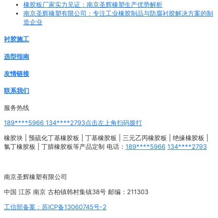
橡胶板厂家实力见证：南京圣辉橡塑生产优势解析
南京圣辉橡塑有限公司：专注工业橡胶制品与防腐衬胶解决方案的制
造企业
衬胶施工
选型指南
友情链接
联系我们
服务热线
189****5966 134****2793点击左上角扫码拨打
橡胶块 | 预硫化丁基橡胶板 | 丁基橡胶板 | 三元乙丙橡胶板 | 绝缘橡胶板 |
氯丁橡胶板 | 丁腈橡胶板等产品定制 电话：
189****5966
134****2793
南京圣辉橡塑有限公司
中国 江苏 南京 古柏镇韩村集镇38号 邮编：211303
工信部备案：苏ICP备13060745号-2