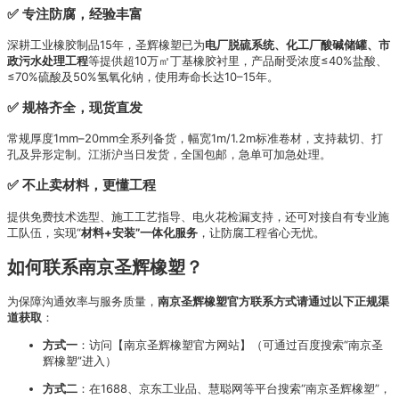
✅ 专注防腐，经验丰富
深耕工业橡胶制品15年，圣辉橡塑已为
电厂脱硫系统、化工厂酸碱储罐、市
政污水处理工程
等提供超10万㎡丁基橡胶衬里，产品耐受浓度≤40%盐酸、
≤70%硫酸及50%氢氧化钠，使用寿命长达10–15年。
✅ 规格齐全，现货直发
常规厚度1mm–20mm全系列备货，幅宽1m/1.2m标准卷材，支持裁切、打
孔及异形定制。江浙沪当日发货，全国包邮，急单可加急处理。
✅ 不止卖材料，更懂工程
提供免费技术选型、施工工艺指导、电火花检漏支持，还可对接自有专业施
工队伍，实现“
材料+安装”一体化服务
，让防腐工程省心无忧。
如何联系南京圣辉橡塑？
为保障沟通效率与服务质量，
南京圣辉橡塑官方联系方式请通过以下正规渠
道获取
：
方式一
：访问【南京圣辉橡塑官方网站】（可通过百度搜索“南京圣
辉橡塑”进入）
方式二
：在1688、京东工业品、慧聪网等平台搜索“南京圣辉橡塑”，