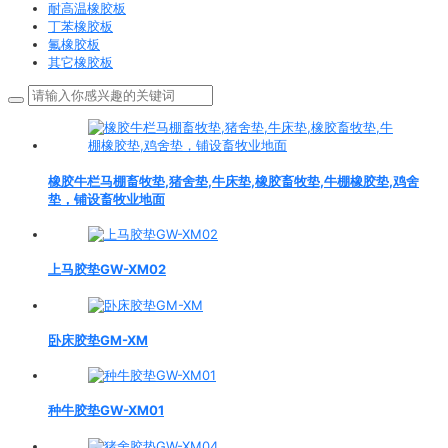
耐高温橡胶板
丁苯橡胶板
氟橡胶板
其它橡胶板
橡胶牛栏马棚畜牧垫,猪舍垫,牛床垫,橡胶畜牧垫,牛棚橡胶垫,鸡舍
垫，铺设畜牧业地面
上马胶垫GW-XM02
卧床胶垫GM-XM
种牛胶垫GW-XM01