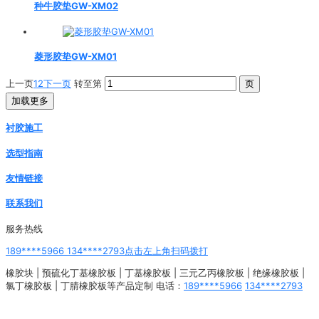
种牛胶垫GW-XM02
菱形胶垫GW-XM01
上一页
1
2
下一页
转至第
加载更多
衬胶施工
选型指南
友情链接
联系我们
服务热线
189****5966 134****2793点击左上角扫码拨打
橡胶块 | 预硫化丁基橡胶板 | 丁基橡胶板 | 三元乙丙橡胶板 | 绝缘橡胶板 |
氯丁橡胶板 | 丁腈橡胶板等产品定制 电话：
189****5966
134****2793