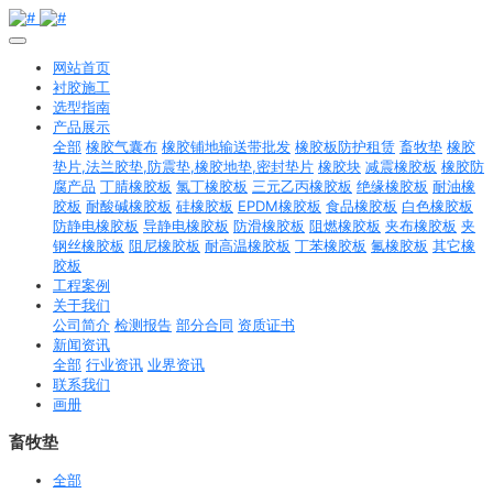
网站首页
衬胶施工
选型指南
产品展示
全部
橡胶气囊布
橡胶铺地输送带批发
橡胶板防护租赁
畜牧垫
橡胶
垫片,法兰胶垫,防震垫,橡胶地垫,密封垫片
橡胶块
减震橡胶板
橡胶防
腐产品
丁腈橡胶板
氯丁橡胶板
三元乙丙橡胶板
绝缘橡胶板
耐油橡
胶板
耐酸碱橡胶板
硅橡胶板
EPDM橡胶板
食品橡胶板
白色橡胶板
防静电橡胶板
导静电橡胶板
防滑橡胶板
阻燃橡胶板
夹布橡胶板
夹
钢丝橡胶板
阻尼橡胶板
耐高温橡胶板
丁苯橡胶板
氟橡胶板
其它橡
胶板
工程案例
关于我们
公司简介
检测报告
部分合同
资质证书
新闻资讯
全部
行业资讯
业界资讯
联系我们
画册
畜牧垫
全部