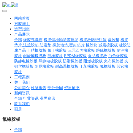
网站首页
衬胶施工
选型指南
产品展示
全部
橡胶气囊布
橡胶铺地输送带批发
橡胶板防护租赁
畜牧垫
橡胶
垫片,法兰胶垫,防震垫,橡胶地垫,密封垫片
橡胶块
减震橡胶板
橡胶防
腐产品
丁腈橡胶板
氯丁橡胶板
三元乙丙橡胶板
绝缘橡胶板
耐油橡
胶板
耐酸碱橡胶板
硅橡胶板
EPDM橡胶板
食品橡胶板
白色橡胶板
防静电橡胶板
导静电橡胶板
防滑橡胶板
阻燃橡胶板
夹布橡胶板
夹
钢丝橡胶板
阻尼橡胶板
耐高温橡胶板
丁苯橡胶板
氟橡胶板
其它橡
胶板
工程案例
关于我们
公司简介
检测报告
部分合同
资质证书
新闻资讯
全部
行业资讯
业界资讯
联系我们
画册
氟橡胶板
全部