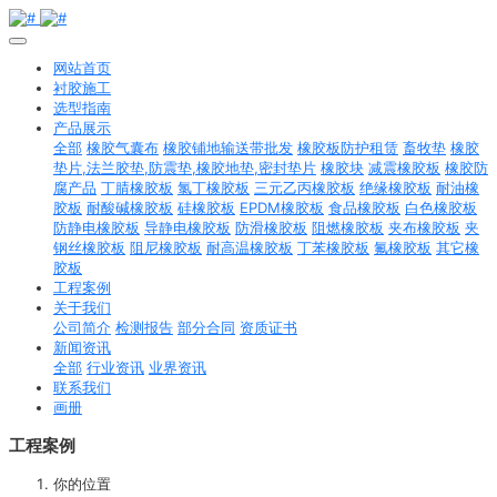
网站首页
衬胶施工
选型指南
产品展示
全部
橡胶气囊布
橡胶铺地输送带批发
橡胶板防护租赁
畜牧垫
橡胶
垫片,法兰胶垫,防震垫,橡胶地垫,密封垫片
橡胶块
减震橡胶板
橡胶防
腐产品
丁腈橡胶板
氯丁橡胶板
三元乙丙橡胶板
绝缘橡胶板
耐油橡
胶板
耐酸碱橡胶板
硅橡胶板
EPDM橡胶板
食品橡胶板
白色橡胶板
防静电橡胶板
导静电橡胶板
防滑橡胶板
阻燃橡胶板
夹布橡胶板
夹
钢丝橡胶板
阻尼橡胶板
耐高温橡胶板
丁苯橡胶板
氟橡胶板
其它橡
胶板
工程案例
关于我们
公司简介
检测报告
部分合同
资质证书
新闻资讯
全部
行业资讯
业界资讯
联系我们
画册
工程案例
你的位置