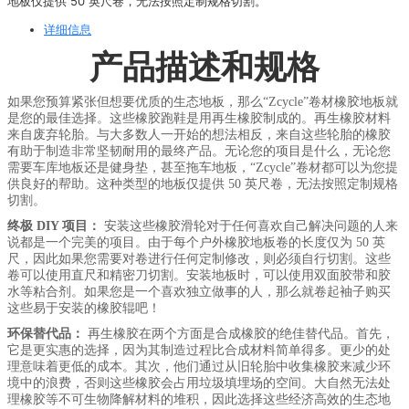
地板仅提供 50 英尺卷，无法按照定制规格切割。
详细信息
产品描述和规格
如果您预算紧张但想要优质的生态地板，那么“Zcycle”卷材橡胶地板就
是您的最佳选择。这些橡胶跑鞋是用再生橡胶制成的。再生橡胶材料
来自废弃轮胎。与大多数人一开始的想法相反，来自这些轮胎的橡胶
有助于制造非常坚韧耐用的最终产品。无论您的项目是什么，无论您
需要车库地板还是健身垫，甚至拖车地板，“Zcycle”卷材都可以为您提
供良好的帮助。这种类型的地板仅提供 50 英尺卷，无法按照定制规格
切割。
终极 DIY 项目：
安装这些橡胶滑轮对于任何喜欢自己解决问题的人来
说都是一个完美的项目。由于每个户外橡胶地板卷的长度仅为 50 英
尺，因此如果您需要对卷进行任何定制修改，则必须自行切割。这些
卷可以使用直尺和精密刀切割。安装地板时，可以使用双面胶带和胶
水等粘合剂。如果您是一个喜欢独立做事的人，那么就卷起袖子购买
这些易于安装的橡胶辊吧！
环保替代品：
再生橡胶在两个方面是合成橡胶的绝佳替代品。首先，
它是更实惠的选择，因为其制造过程比合成材料简单得多。更少的处
理意味着更低的成本。其次，他们通过从旧轮胎中收集橡胶来减少环
境中的浪费，否则这些橡胶会占用垃圾填埋场的空间。大自然无法处
理橡胶等不可生物降解材料的堆积，因此选择这些经济高效的生态地