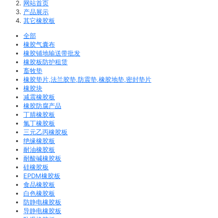
网站首页
产品展示
其它橡胶板
全部
橡胶气囊布
橡胶铺地输送带批发
橡胶板防护租赁
畜牧垫
橡胶垫片,法兰胶垫,防震垫,橡胶地垫,密封垫片
橡胶块
减震橡胶板
橡胶防腐产品
丁腈橡胶板
氯丁橡胶板
三元乙丙橡胶板
绝缘橡胶板
耐油橡胶板
耐酸碱橡胶板
硅橡胶板
EPDM橡胶板
食品橡胶板
白色橡胶板
防静电橡胶板
导静电橡胶板