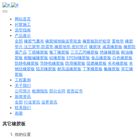
网站首页
衬胶施工
选型指南
产品展示
全部
橡胶气囊布
橡胶铺地输送带批发
橡胶板防护租赁
畜牧垫
橡胶
垫片,法兰胶垫,防震垫,橡胶地垫,密封垫片
橡胶块
减震橡胶板
橡胶防
腐产品
丁腈橡胶板
氯丁橡胶板
三元乙丙橡胶板
绝缘橡胶板
耐油橡
胶板
耐酸碱橡胶板
硅橡胶板
EPDM橡胶板
食品橡胶板
白色橡胶板
防静电橡胶板
导静电橡胶板
防滑橡胶板
阻燃橡胶板
夹布橡胶板
夹
钢丝橡胶板
阻尼橡胶板
耐高温橡胶板
丁苯橡胶板
氟橡胶板
其它橡
胶板
工程案例
关于我们
公司简介
检测报告
部分合同
资质证书
新闻资讯
全部
行业资讯
业界资讯
联系我们
画册
其它橡胶板
你的位置