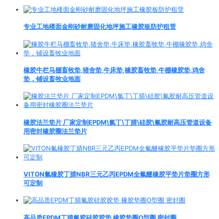
专业工地楼面金刚砂耐磨固化地坪施工橡胶板防护租赁
橡胶牛栏马棚畜牧垫,猪舍垫,牛床垫,橡胶畜牧垫,牛棚橡胶垫,鸡舍
垫，铺设畜牧业地面
橡胶法兰垫片 厂家定制EPDM\氯丁\丁腈\硅胶\氟胶耐高压管道设备
用密封橡胶圈法兰垫片
VITON氟橡胶丁腈NBR三元乙丙EPDM全氟醚橡胶平垫片垫圈方形
可定制
高品质EPDM丁腈氟胶硅胶胶垫 橡胶垫圈O型圈 密封圈