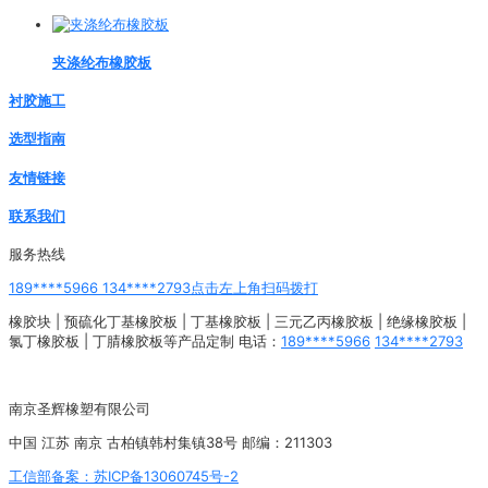
夹涤纶布橡胶板
衬胶施工
选型指南
友情链接
联系我们
服务热线
189****5966 134****2793点击左上角扫码拨打
橡胶块 | 预硫化丁基橡胶板 | 丁基橡胶板 | 三元乙丙橡胶板 | 绝缘橡胶板 |
氯丁橡胶板 | 丁腈橡胶板等产品定制 电话：
189****5966
134****2793
南京圣辉橡塑有限公司
中国 江苏 南京 古柏镇韩村集镇38号 邮编：211303
工信部备案：苏ICP备13060745号-2