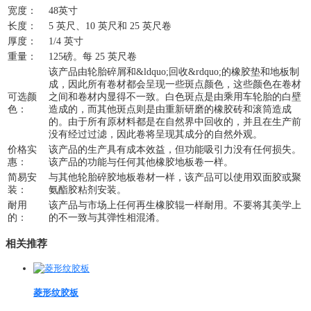
宽度：
48英寸
长度：
5 英尺、10 英尺和 25 英尺卷
厚度：
1/4 英寸
重量：
125磅。每 25 英尺卷
该产品由轮胎碎屑和&ldquo;回收&rdquo;的橡胶垫和地板制
成，因此所有卷材都会呈现一些斑点颜色，这些颜色在卷材
可选颜
之间和卷材内显得不一致。白色斑点是由乘用车轮胎的白壁
色：
造成的，而其他斑点则是由重新研磨的橡胶砖和滚筒造成
的。由于所有原材料都是在自然界中回收的，并且在生产前
没有经过过滤，因此卷将呈现其成分的自然外观。
价格实
该产品的生产具有成本效益，但功能吸引力没有任何损失。
惠：
该产品的功能与任何其他橡胶地板卷一样。
简易安
与其他轮胎碎胶地板卷材一样，该产品可以使用双面胶或聚
装：
氨酯胶粘剂安装。
耐用
该产品与市场上任何再生橡胶辊一样耐用。不要将其美学上
的：
的不一致与其弹性相混淆。
相关推荐
菱形纹胶板