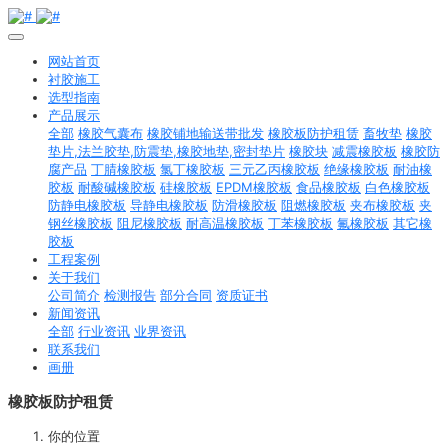
网站首页
衬胶施工
选型指南
产品展示
全部
橡胶气囊布
橡胶铺地输送带批发
橡胶板防护租赁
畜牧垫
橡胶
垫片,法兰胶垫,防震垫,橡胶地垫,密封垫片
橡胶块
减震橡胶板
橡胶防
腐产品
丁腈橡胶板
氯丁橡胶板
三元乙丙橡胶板
绝缘橡胶板
耐油橡
胶板
耐酸碱橡胶板
硅橡胶板
EPDM橡胶板
食品橡胶板
白色橡胶板
防静电橡胶板
导静电橡胶板
防滑橡胶板
阻燃橡胶板
夹布橡胶板
夹
钢丝橡胶板
阻尼橡胶板
耐高温橡胶板
丁苯橡胶板
氟橡胶板
其它橡
胶板
工程案例
关于我们
公司简介
检测报告
部分合同
资质证书
新闻资讯
全部
行业资讯
业界资讯
联系我们
画册
橡胶板防护租赁
你的位置