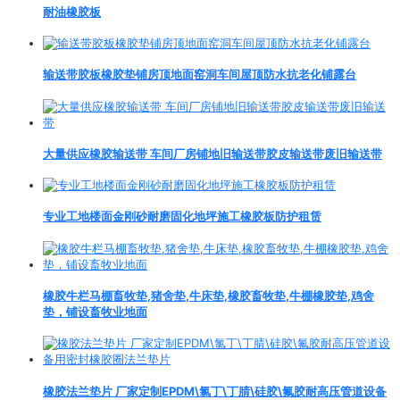
耐油橡胶板
输送带胶板橡胶垫铺房顶地面窑洞车间屋顶防水抗老化铺露台
大量供应橡胶输送带 车间厂房铺地旧输送带胶皮输送带废旧输送带
专业工地楼面金刚砂耐磨固化地坪施工橡胶板防护租赁
橡胶牛栏马棚畜牧垫,猪舍垫,牛床垫,橡胶畜牧垫,牛棚橡胶垫,鸡舍
垫，铺设畜牧业地面
橡胶法兰垫片 厂家定制EPDM\氯丁\丁腈\硅胶\氟胶耐高压管道设备