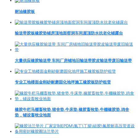
耐油橡胶板
输送带胶板橡胶垫铺房顶地面窑洞车间屋顶防水抗老化铺露台
大量供应橡胶输送带 车间厂房铺地旧输送带胶皮输送带废旧输送带
专业工地楼面金刚砂耐磨固化地坪施工橡胶板防护租赁
橡胶牛栏马棚畜牧垫,猪舍垫,牛床垫,橡胶畜牧垫,牛棚橡胶垫,鸡舍
垫，铺设畜牧业地面