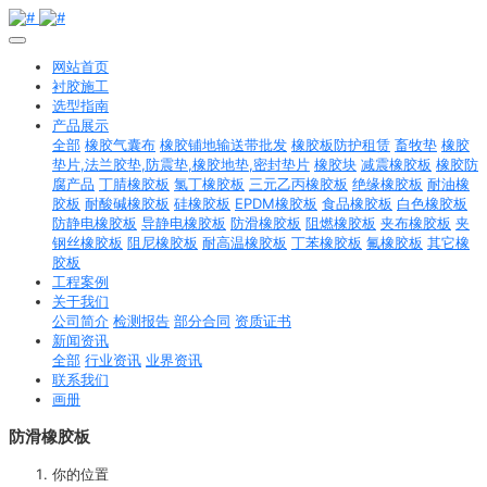
网站首页
衬胶施工
选型指南
产品展示
全部
橡胶气囊布
橡胶铺地输送带批发
橡胶板防护租赁
畜牧垫
橡胶
垫片,法兰胶垫,防震垫,橡胶地垫,密封垫片
橡胶块
减震橡胶板
橡胶防
腐产品
丁腈橡胶板
氯丁橡胶板
三元乙丙橡胶板
绝缘橡胶板
耐油橡
胶板
耐酸碱橡胶板
硅橡胶板
EPDM橡胶板
食品橡胶板
白色橡胶板
防静电橡胶板
导静电橡胶板
防滑橡胶板
阻燃橡胶板
夹布橡胶板
夹
钢丝橡胶板
阻尼橡胶板
耐高温橡胶板
丁苯橡胶板
氟橡胶板
其它橡
胶板
工程案例
关于我们
公司简介
检测报告
部分合同
资质证书
新闻资讯
全部
行业资讯
业界资讯
联系我们
画册
防滑橡胶板
你的位置