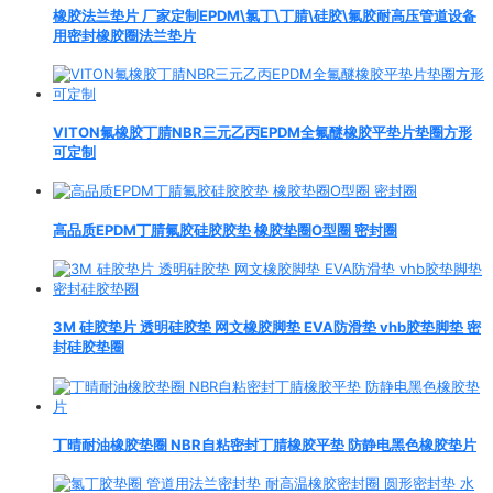
橡胶法兰垫片 厂家定制EPDM\氯丁\丁腈\硅胶\氟胶耐高压管道设备
用密封橡胶圈法兰垫片
VITON氟橡胶丁腈NBR三元乙丙EPDM全氟醚橡胶平垫片垫圈方形
可定制
高品质EPDM丁腈氟胶硅胶胶垫 橡胶垫圈O型圈 密封圈
3M 硅胶垫片 透明硅胶垫 网文橡胶脚垫 EVA防滑垫 vhb胶垫脚垫 密
封硅胶垫圈
丁晴耐油橡胶垫圈 NBR自粘密封丁腈橡胶平垫 防静电黑色橡胶垫片