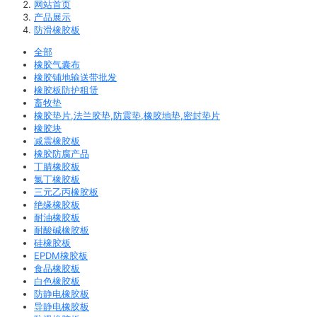
网站首页
产品展示
防滑橡胶板
全部
橡胶气囊布
橡胶铺地输送带批发
橡胶板防护租赁
畜牧垫
橡胶垫片,法兰胶垫,防震垫,橡胶地垫,密封垫片
橡胶块
减震橡胶板
橡胶防腐产品
丁腈橡胶板
氯丁橡胶板
三元乙丙橡胶板
绝缘橡胶板
耐油橡胶板
耐酸碱橡胶板
硅橡胶板
EPDM橡胶板
食品橡胶板
白色橡胶板
防静电橡胶板
导静电橡胶板